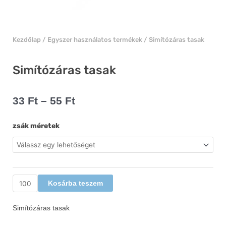
Kezdőlap
/
Egyszer használatos termékek
/ Simítózáras tasak
Simítózáras tasak
Ártartomány:
33
Ft
–
55
Ft
33 Ft
-
Simítózáras
zsák méretek
55 Ft
tasak
mennyiség
Kosárba teszem
Simítózáras tasak