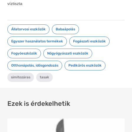
víztiszta
Állatorvosi eszközök
,
Babaápolás
,
Egyszer használatos termékek
,
Fogászati eszközök
,
Fogyóeszközök
,
Nőgyógyászati eszközök
,
Otthonápolás, idősgondozás
,
Pedikűrös eszközök
simitozáras
,
tasak
Ezek is érdekelhetik
Ennek
a