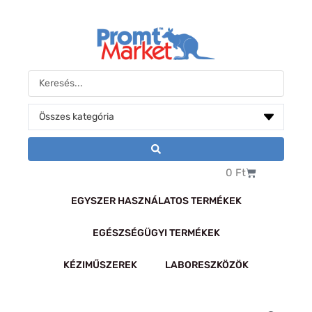
Skip
to
content
Search
...
Kosár
0
Ft
EGYSZER HASZNÁLATOS TERMÉKEK
EGÉSZSÉGÜGYI TERMÉKEK
KÉZIMŰSZEREK
LABORESZKÖZÖK