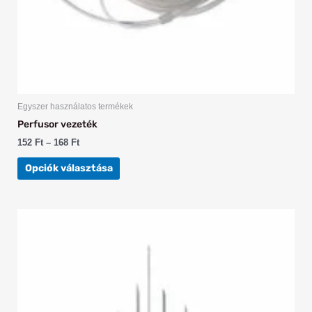
Egyszer használatos termékek
Perfusor vezeték
152
Ft
–
168
Ft
Opciók választása
Ártartomány:
Ennek
6 Ft
a
-
57 Ft
terméknek
több
variációja
van.