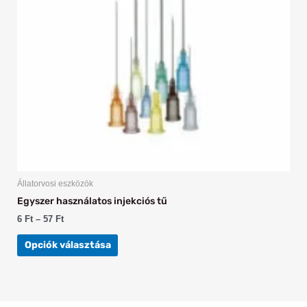
A
változatok
a
termékoldalon
választhatók
ki
Állatorvosi eszközök
Egyszer használatos injekciós tű
6
Ft
–
57
Ft
Opciók választása