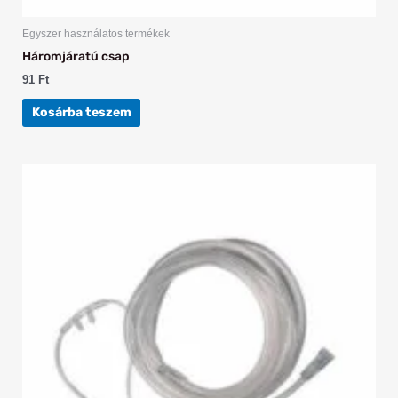
Egyszer használatos termékek
Háromjáratú csap
91
Ft
Kosárba teszem
Ártartomány:
Ennek
152 Ft
a
-
168 Ft
terméknek
több
variációja
van.
A
változatok
a
termékoldalon
választhatók
ki