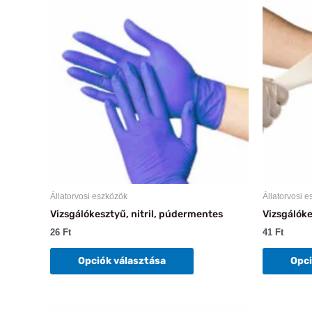
a
terméknek
több
variációja
van.
A
változatok
a
termékoldalon
választhatók
ki
Állatorvosi eszközök
Állatorvosi 
Vizsgálókesztyű, nitril, púdermentes
Vizsgálóke
26
Ft
41
Ft
Opciók választása
Opci
Ennek