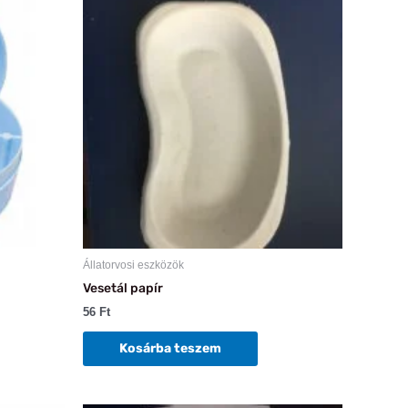
erméknek
öbb
ariációja
an.
áltozatok
ermékoldalon
álaszthatók
i
Állatorvosi eszközök
Vesetál papír
56
Ft
Kosárba teszem