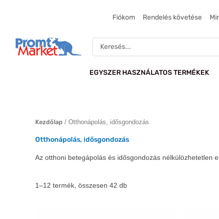
Sorted
Skip
by
to
popularity
Fiókom
Rendelés követése
Mi
content
Search
...
EGYSZER HASZNÁLATOS TERMÉKEK
Kezdőlap
/ Otthonápolás, idősgondozás
Otthonápolás, idősgondozás
Az otthoni betegápolás és idősgondozás nélkülözhetetlen e
1–12 termék, összesen 42 db
Ennek