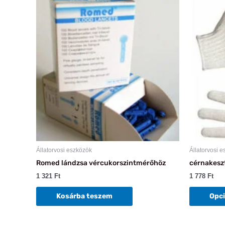
Állatorvosi eszközök
Állatorvosi 
Romed lándzsa vércukorszintmérőhöz
cérnakesz
1 321
Ft
1 778
Ft
Kosárba teszem
Opci