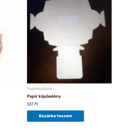
Fogyóeszközök
Papír köpőedény
127
Ft
Kosárba teszem