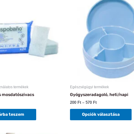
200 Ft
a
-
570 Ft
t
t
v
v
A
v
a
t
v
k
ználatos termékek
Egészségügyi termékek
 mosdatószivacs
Gyógyszeradagoló, heti/napi
200
Ft
–
570
Ft
árba teszem
Opciók választása