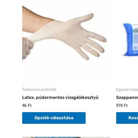
a
terméknek
több
variációja
van.
A
változatok
a
termékoldalon
választhatók
ki
Állatorvosi eszközök
Egyszer has
Latex, púdermentes vizsgálókesztyű
Szappanos
46
Ft
978
Ft
Opciók választása
Kos