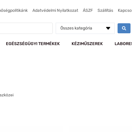
nőségpolitikánk
Adatvédelmi Nyilatkozat
ÁSZF
Szállítás
Kapcso
Összes kategória
EGÉSZSÉGÜGYI TERMÉKEK
KÉZIMŰSZEREK
LABORE
szközei
Ennek
E