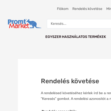
Skip
to
Fiókom
Rendelés követése
Mi
content
Search
...
EGYSZER HASZNÁLATOS TERMÉKEK
Rendelés követése
A rendelésed követéséhez kérlek írd be a r
"Keresés" gombot. A rendelési azonosítót a 