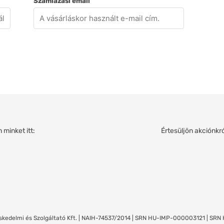
Számlázási email
minket itt:
Értesüljön akciónkró
skedelmi és Szolgáltató Kft. | NAIH-74537/2014 | SRN HU-IMP-000003121 | S