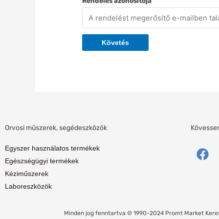
Rendelés azonosítója
Követés
Orvosi műszerek, segédeszközök
Kövessen 
F
Egyszer használatos termékek
a
Egészségügyi termékek
c
Kéziműszerek
e
Laboreszközök
b
o
Minden jog fenntartva © 1990-2024 Promt Market Kere