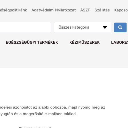
nőségpolitikánk
Adatvédelmi Nyilatkozat
ÁSZF
Szállítás
Kapcso
Összes kategória
EGÉSZSÉGÜGYI TERMÉKEK
KÉZIMŰSZEREK
LABORE
endelési azonosítót az alábbi dobozba, majd nyomd meg az
nyugtán és a megerősítő e-mailben találod.