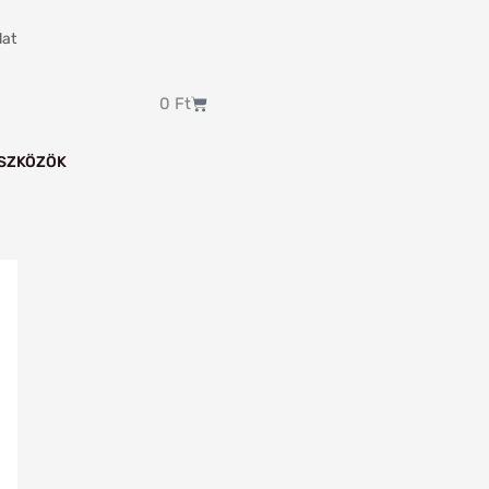
lat
Kosár
0
Ft
SZKÖZÖK