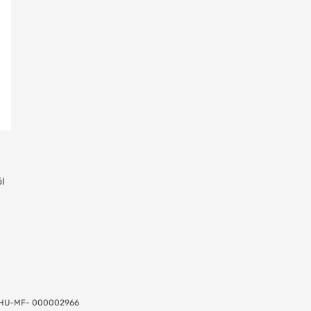
l
RN HU-MF- 000002966