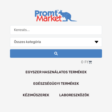
Skip
to
content
Search
...
Kosár
0
Ft
EGYSZER HASZNÁLATOS TERMÉKEK
EGÉSZSÉGÜGYI TERMÉKEK
KÉZIMŰSZEREK
LABORESZKÖZÖK