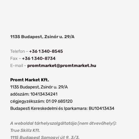
1135 Budapest, Zsinór u. 29/A
Telefon –
+36 1 340-8545
Fax –
+36 1 340-8734
E-mail –
promtmarket@promtmarket.hu
Promt Market Kft.
1135 Budapest, Zsinór u. 29/A
adószám: 10413434241
cégjegyzékszám: 01 09 685120
Budapesti Kereskedelmi és Iparkamara: BU10413434
A weboldal tárhelyszolgáltatója (nem átvevőhely!):
True Skillz Kft.
1115 Budapest Somogyi út 9. 3/3.