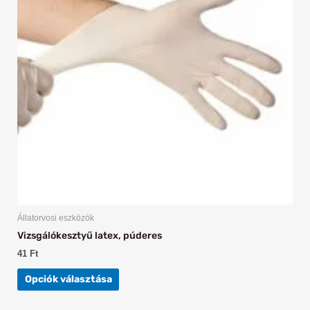
variációja
van.
A
változatok
a
termékoldalon
választhatók
ki
Állatorvosi eszközök
Vizsgálókesztyű latex, púderes
41
Ft
Opciók választása