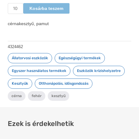
Kosárba teszem
cérnakesztyű, pamut
4324462
Állatorvosi eszközök
,
Egészségügyi termékek
,
Egyszer használatos termékek
,
Eszközök krízishelyzetre
,
Kesztyűk
,
Otthonápolás, idősgondozás
cérna
,
fehér
,
kesztyű
Ezek is érdekelhetik