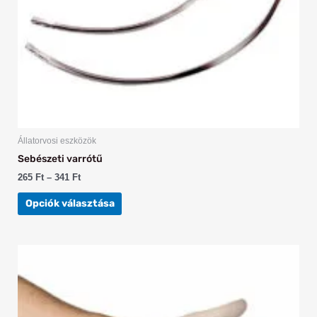
termékoldalon
választhatók
ki
Állatorvosi eszközök
Sebészeti varrótű
265
Ft
–
341
Ft
Opciók választása
Ennek
a
terméknek
több