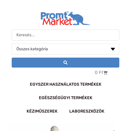
Skip
to
content
Search
...
Kosár
0
Ft
EGYSZER HASZNÁLATOS TERMÉKEK
EGÉSZSÉGÜGYI TERMÉKEK
KÉZIMŰSZEREK
LABORESZKÖZÖK