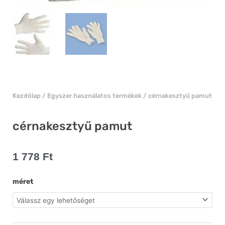
Kezdőlap
/
Egyszer használatos termékek
/ cérnakesztyű pamut
cérnakesztyű pamut
1 778
Ft
cérnakesztyű
méret
pamut
mennyiség