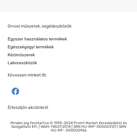
Orvosi műszerek, segédeszközök
Egyszer használatos termékek
Egészségügyi termékek
Kéziműszerek
Laboreszközök
Kövessen minket itt:
F
a
c
Értesüljön akciónkról
e
b
Minden jog fenntartva © 1990-2024 Promt Market Kereskedelmi és
o
Szolgáltató Kft. | NAIH-74537/2014 | SRN HU-IMP-000003121 | SRN
HU-MF- 000002966
o