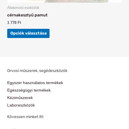
Állatorvosi eszközök
cérnakesztyű pamut
1 778
Ft
Opciók választása
Orvosi műszerek, segédeszközök
Egyszer használatos termékek
Egészségügyi termékek
Kéziműszerek
Laboreszközök
Kövessen minket itt:
F