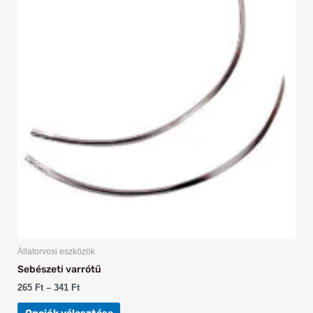
több
variációja
van.
A
változatok
a
termékoldalon
választhatók
ki
Állatorvosi eszközök
Sebészeti varrótű
265
Ft
–
341
Ft