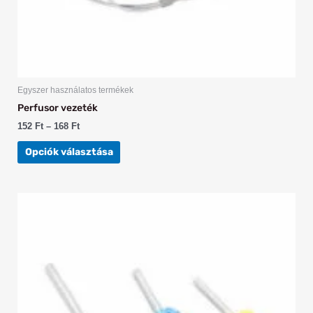
Egyszer használatos termékek
Perfusor vezeték
152
Ft
–
168
Ft
Opciók választása
Ennek
a
terméknek
több
variációja
van.
A
változatok