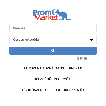
Skip
to
content
Search
...
Kosár
0
Ft
EGYSZER HASZNÁLATOS TERMÉKEK
EGÉSZSÉGÜGYI TERMÉKEK
KÉZIMŰSZEREK
LABORESZKÖZÖK