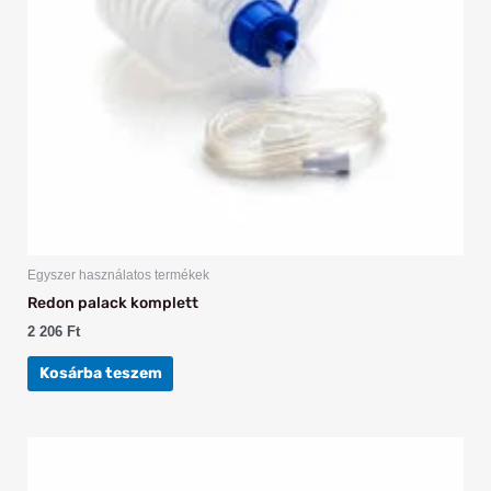
Egyszer használatos termékek
Redon palack komplett
2 206
Ft
Kosárba teszem
Ártartomány:
Ennek
152 Ft
a
-