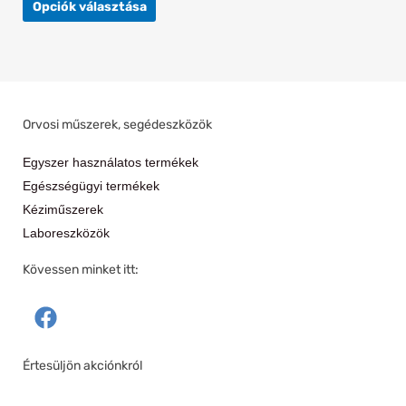
Opciók választása
Orvosi műszerek, segédeszközök
Egyszer használatos termékek
Egészségügyi termékek
Kéziműszerek
Laboreszközök
Kövessen minket itt:
F
a
c
Értesüljön akciónkról
e
b