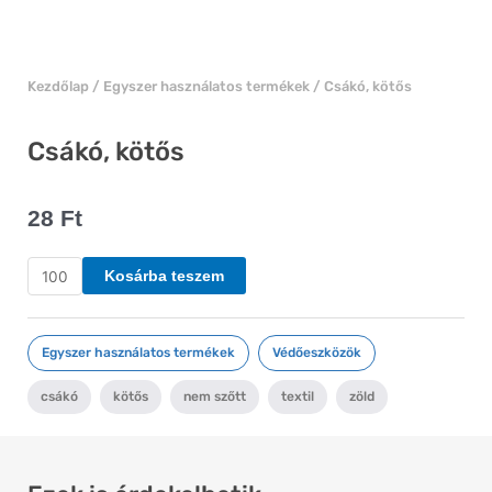
Kezdőlap
/
Egyszer használatos termékek
/ Csákó, kötős
Csákó, kötős
28
Ft
Csákó,
Kosárba teszem
kötős
mennyiség
Egyszer használatos termékek
,
Védőeszközök
csákó
,
kötős
,
nem szőtt
,
textil
,
zöld