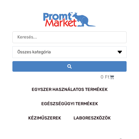
Skip
to
content
Search
...
Kosár
0
Ft
EGYSZER HASZNÁLATOS TERMÉKEK
EGÉSZSÉGÜGYI TERMÉKEK
KÉZIMŰSZEREK
LABORESZKÖZÖK