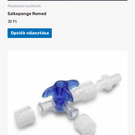
Állatorvosi eszközök
Szikepenge Romed
30
Ft
Opciók választása