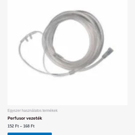
168 Ft
terméknek
több
variációja
van.
A
változatok
a
termékoldalon
választhatók
ki
Egyszer használatos termékek
Perfusor vezeték
152
Ft
–
168
Ft