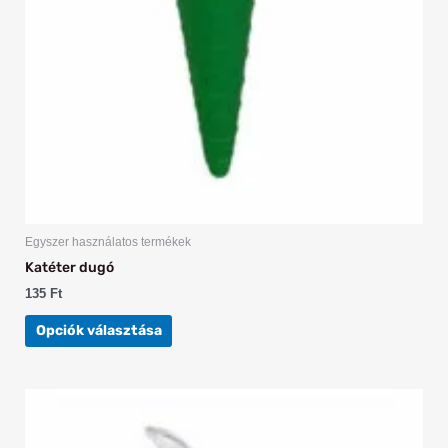
a
termékoldalon
választhatók
ki
Egyszer használatos termékek
Katéter dugó
135
Ft
Opciók választása
Ennek
a
terméknek