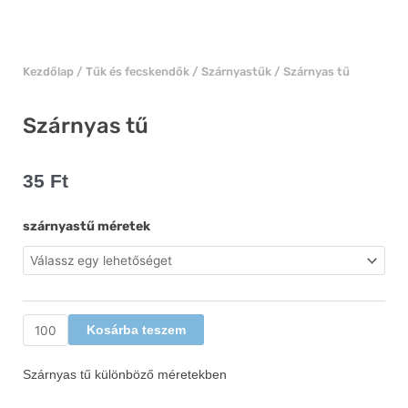
Kezdőlap
/
Tűk és fecskendők
/
Szárnyastűk
/ Szárnyas tű
Szárnyas tű
35
Ft
Szárnyas
szárnyastű méretek
tű
mennyiség
Kosárba teszem
Szárnyas tű különböző méretekben