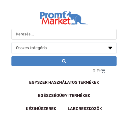
Skip
to
content
Search
...
Kosár
0
Ft
EGYSZER HASZNÁLATOS TERMÉKEK
EGÉSZSÉGÜGYI TERMÉKEK
KÉZIMŰSZEREK
LABORESZKÖZÖK