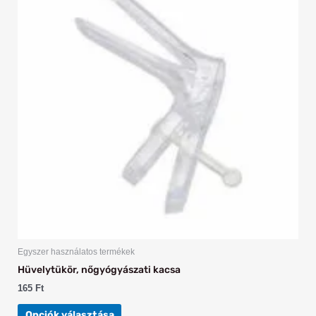
több
variációja
van.
A
változatok
a
termékoldalon
választhatók
ki
Egyszer használatos termékek
Hüvelytükör, nőgyógyászati kacsa
165
Ft
Opciók választása