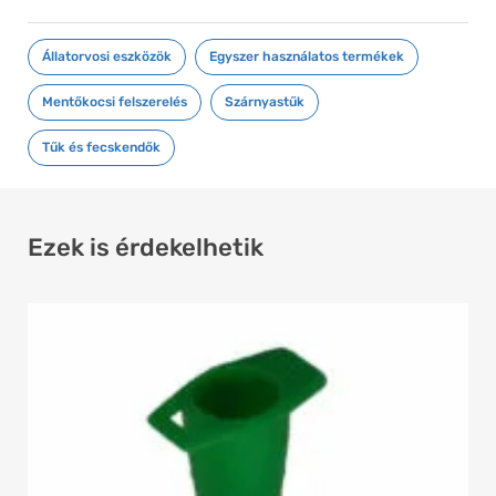
Állatorvosi eszközök
,
Egyszer használatos termékek
,
Mentőkocsi felszerelés
,
Szárnyastűk
,
Tűk és fecskendők
Ezek is érdekelhetik
Ennek
a
terméknek
több
variációja
van.
A
változatok