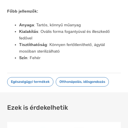
Főbb jellemzők:
Anyaga
: Tartós, könnyű műanyag
Kialakítás
: Ovális forma fogantyúval és illeszkedő
fedővel
Tisztíthatóság
: Könnyen fertőtleníthető, ágytál
mosóban sterilizálható
Szín
: Fehér
Egészségügyi termékek
,
Otthonápolás, idősgondozás
Ezek is érdekelhetik