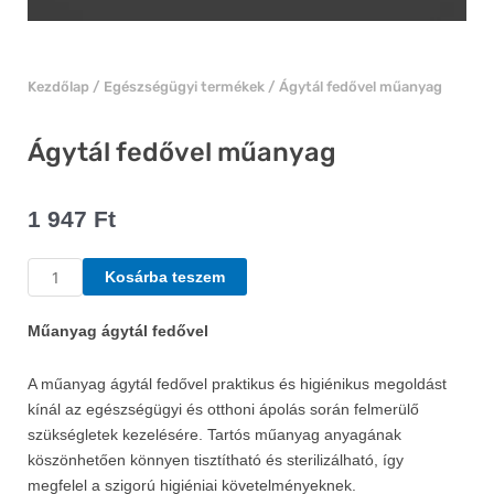
Kezdőlap
/
Egészségügyi termékek
/ Ágytál fedővel műanyag
Ágytál fedővel műanyag
1 947
Ft
Ágytál
Kosárba teszem
fedővel
műanyag
Műanyag ágytál fedővel
mennyiség
A műanyag ágytál fedővel praktikus és higiénikus megoldást
kínál az egészségügyi és otthoni ápolás során felmerülő
szükségletek kezelésére. Tartós műanyag anyagának
köszönhetően könnyen tisztítható és sterilizálható, így
megfelel a szigorú higiéniai követelményeknek.