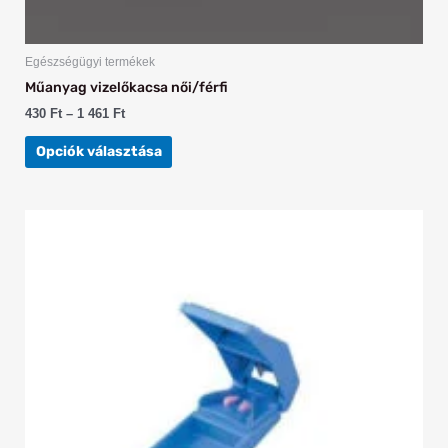
Egészségügyi termékek
Műanyag vizelőkacsa női/férfi
430
Ft
–
1 461
Ft
Opciók választása