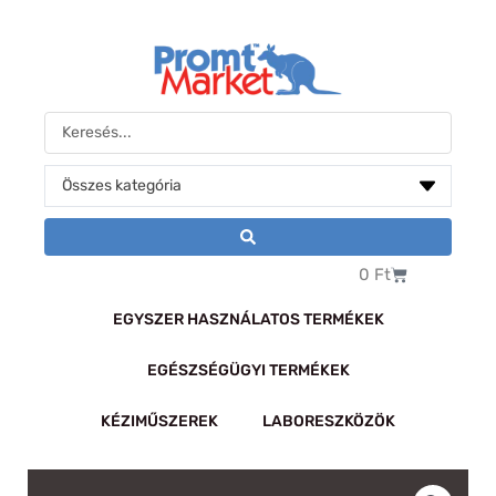
Skip
to
content
Search
...
Kosár
0
Ft
EGYSZER HASZNÁLATOS TERMÉKEK
EGÉSZSÉGÜGYI TERMÉKEK
KÉZIMŰSZEREK
LABORESZKÖZÖK