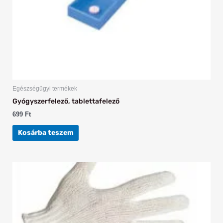
Egészségügyi termékek
Gyógyszerfelező, tablettafelező
699
Ft
Kosárba teszem
Ennek
a
terméknek
több
variációja