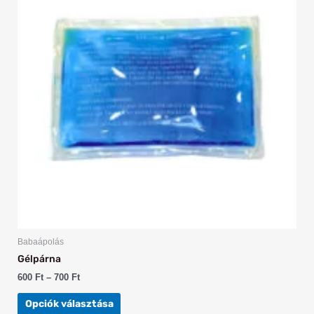
több
variációja
van.
A
változatok
a
termékoldalon
választhatók
ki
Babaápolás
Gélpárna
600
Ft
–
700
Ft
Opciók választása