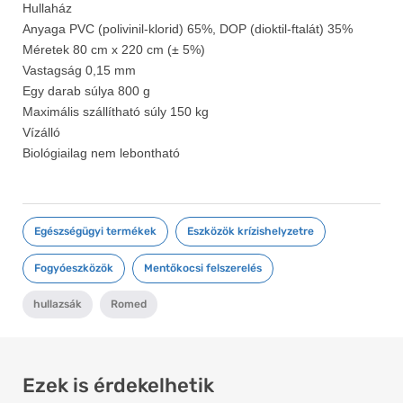
Hullaház
Anyaga PVC (polivinil-klorid) 65%, DOP (dioktil-ftalát) 35%
Méretek 80 cm x 220 cm (± 5%)
Vastagság 0,15 mm
Egy darab súlya 800 g
Maximális szállítható súly 150 kg
Vízálló
Biológiailag nem lebontható
Egészségügyi termékek
,
Eszközök krízishelyzetre
,
Fogyóeszközök
,
Mentőkocsi felszerelés
hullazsák
,
Romed
Ezek is érdekelhetik