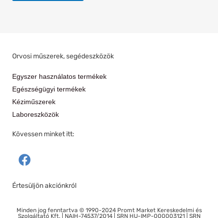
Orvosi műszerek, segédeszközök
Egyszer használatos termékek
Egészségügyi termékek
Kéziműszerek
Laboreszközök
Kövessen minket itt:
F
a
c
Értesüljön akciónkról
e
b
Minden jog fenntartva © 1990-2024 Promt Market Kereskedelmi és
o
Szolgáltató Kft. | NAIH-74537/2014 | SRN HU-IMP-000003121 | SRN