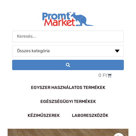
Skip
to
content
Search
...
Kosár
0
Ft
EGYSZER HASZNÁLATOS TERMÉKEK
EGÉSZSÉGÜGYI TERMÉKEK
KÉZIMŰSZEREK
LABORESZKÖZÖK