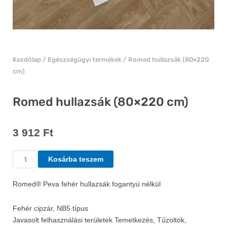
Kezdőlap
/
Egészségügyi termékek
/ Romed hullazsák (80×220
cm)
Romed hullazsák (80×220 cm)
3 912
Ft
Romed
Kosárba teszem
hullazsák
(80x220
Romed® Peva fehér hullazsák fogantyú nélkül
cm)
mennyiség
Fehér cipzár, NB5 típus
Javasolt felhasználási területek Temetkezés, Tűzoltók,