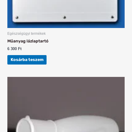
Egészségügyi termékek
Műanyag lázlaptartó
6 300
Ft
Kosárba teszem
Ártartomány:
Ennek
430 Ft
a
-
1
terméknek
461 Ft
több
variációja
van.
A
változatok