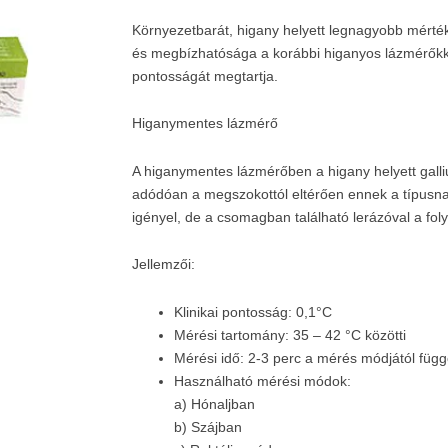
Környezetbarát, higany helyett legnagyobb mérté
és megbízhatósága a korábbi higanyos lázmérőkkel
pontosságát megtartja.
Higanymentes lázmérő
A higanymentes lázmérőben a higany helyett galli
adódóan a megszokottól eltérően ennek a típusnak
igényel, de a csomagban található lerázóval a f
Jellemzői:
Klinikai pontosság: 0,1°C
Mérési tartomány: 35 – 42 °C közötti
Mérési idő: 2-3 perc a mérés módjától füg
Használható mérési módok:
a) Hónaljban
b) Szájban