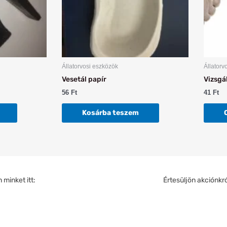
Állatorvosi eszközök
Állatorv
Vesetál papír
Vizsgá
56
Ft
41
Ft
Kosárba teszem
minket itt:
Értesüljön akciónkró