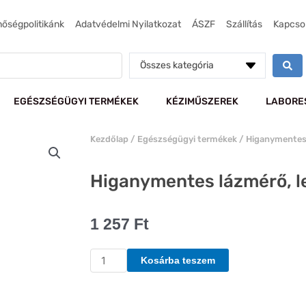
nőségpolitikánk
Adatvédelmi Nyilatkozat
ÁSZF
Szállítás
Kapcso
Összes kategória
EGÉSZSÉGÜGYI TERMÉKEK
KÉZIMŰSZEREK
LABORE
Kezdőlap
/
Egészségügyi termékek
/ Higanymentes 
Higanymentes lázmérő, l
1 257
Ft
Higanymentes
Kosárba teszem
lázmérő,
lerázóval
mennyiség