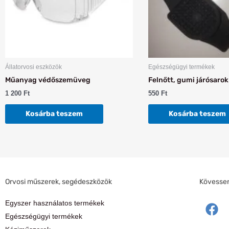
Állatorvosi eszközök
Egészségügyi termékek
Műanyag védőszemüveg
Felnőtt, gumi járósarok
1 200
Ft
550
Ft
Kosárba teszem
Kosárba teszem
Orvosi műszerek, segédeszközök
Kövessen 
F
Egyszer használatos termékek
a
Egészségügyi termékek
c