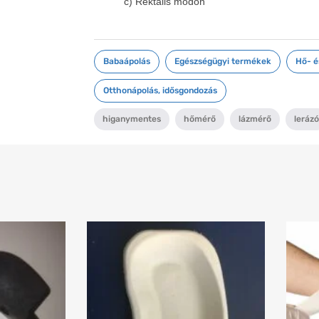
c) Rektális módon
Babaápolás
,
Egészségügyi termékek
,
Hő- é
Otthonápolás, idősgondozás
higanymentes
,
hőmérő
,
lázmérő
,
lerázó