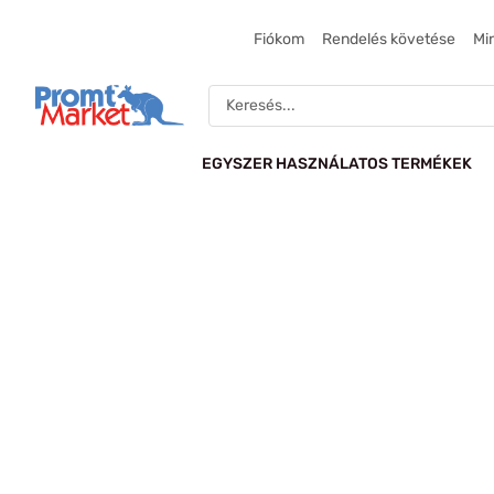
Skip
to
Fiókom
Rendelés követése
Mi
content
Search
...
EGYSZER HASZNÁLATOS TERMÉKEK