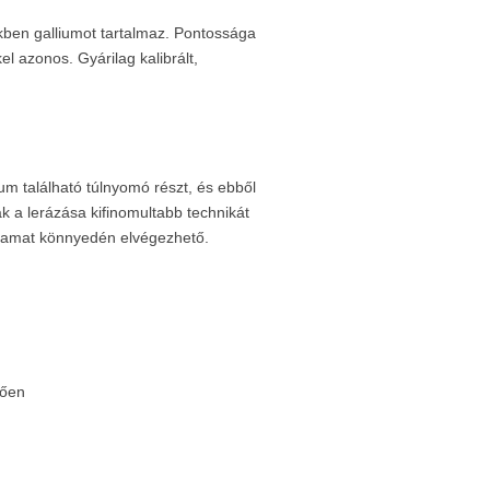
kben galliumot tartalmaz. Pontossága
 azonos. Gyárilag kalibrált,
um található túlnyomó részt, és ebből
 a lerázása kifinomultabb technikát
olyamat könnyedén elvégezhető.
gően