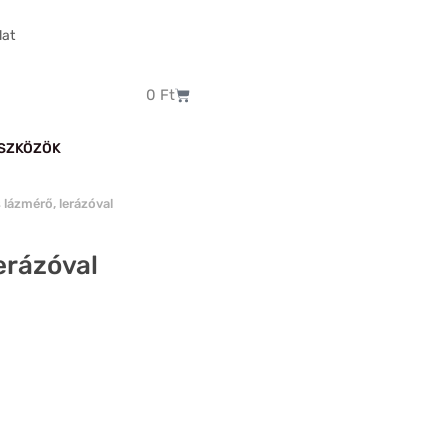
lat
Kosár
0
Ft
SZKÖZÖK
lázmérő, lerázóval
erázóval