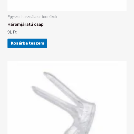
Egyszer használatos termékek
Háromjáratú csap
91
Ft
Kosárba teszem
Ennek
a
terméknek
több
variációja
van.
A
változatok
a
termékoldalon
választhatók