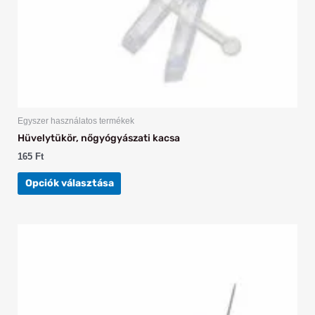
ki
Egyszer használatos termékek
Hüvelytükör, nőgyógyászati kacsa
165
Ft
Opciók választása
Ennek
a
terméknek
több
variációja
van.