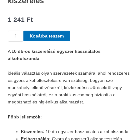
kiszerelés
1 241
Ft
Alkoholszonda,
Kosárba teszem
10
db-
A
10 db-os kiszerelésű egyszer használatos
os
alkoholszonda
kiszerelés
mennyiség
ideális választás olyan szervezetek számára, ahol rendszeres
és gyors alkoholtesztelésre van szükség. Legyen szó
munkahelyi ellenőrzésekről, közlekedési szűrésekről vagy
egyéni használatról, ez a praktikus csomag biztosítja a
megbízható és higiénikus alkalmazást.
Főbb jellemzők:
Kiszerelés:
10 db egyszer használatos alkoholszonda
Felhasználás:
Gyors és egyszerű alkoholtesztelés