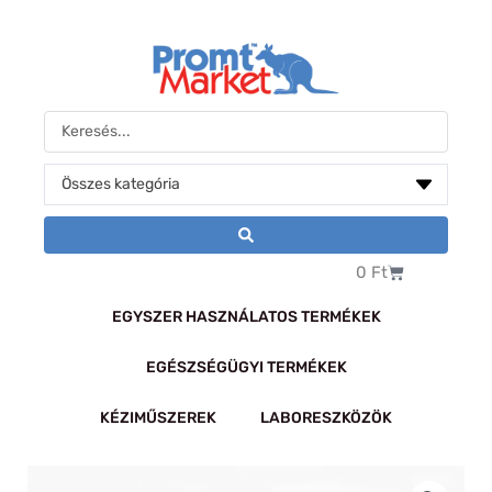
Skip
to
content
Search
...
Kosár
0
Ft
EGYSZER HASZNÁLATOS TERMÉKEK
EGÉSZSÉGÜGYI TERMÉKEK
KÉZIMŰSZEREK
LABORESZKÖZÖK