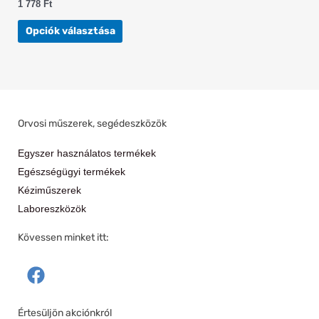
1 778
Ft
Opciók választása
Orvosi műszerek, segédeszközök
Egyszer használatos termékek
Egészségügyi termékek
Kéziműszerek
Laboreszközök
Kövessen minket itt:
F
a
c
Értesüljön akciónkról