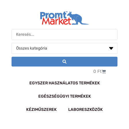
Sorted
Skip
by
to
popularity
content
Search
...
Kosár
0
Ft
EGYSZER HASZNÁLATOS TERMÉKEK
EGÉSZSÉGÜGYI TERMÉKEK
KÉZIMŰSZEREK
LABORESZKÖZÖK