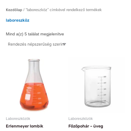
Kezdőlap
/ “laboreszköz” címkével rendelkező termékek
laboreszköz
Mind a(z) 5 találat megjelenítve
Ártartomány:
Ártartomány:
Ennek
Ennek
1
453 Ft
a
a
468 Ft
-
-
terméknek
121
terméknek
6
031 Ft
több
több
629 Ft
variációja
variációja
van.
van.
A
A
változatok
változatok
a
a
Laboreszközök
Laboreszközök
termékoldalon
termékold
Erlenmeyer lombik
Főzőpohár – üveg
választhatók
választhat