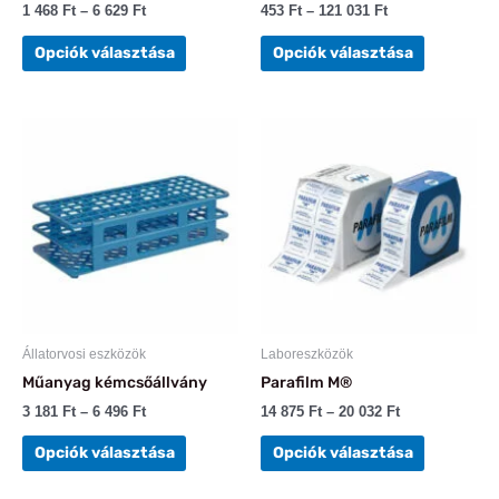
ki
ki
1 468
Ft
–
6 629
Ft
453
Ft
–
121 031
Ft
Opciók választása
Opciók választása
Ártartomány:
Ártartomány:
Ennek
Ennek
3
14
a
a
181 Ft
875 Ft
-
terméknek
-
terméknek
6
20
több
több
496 Ft
032 Ft
variációja
variációja
van.
van.
A
A
változatok
változatok
a
a
Állatorvosi eszközök
Laboreszközök
termékoldalon
termékold
Műanyag kémcsőállvány
Parafilm M®
választhatók
választhat
ki
ki
3 181
Ft
–
6 496
Ft
14 875
Ft
–
20 032
Ft
Opciók választása
Opciók választása