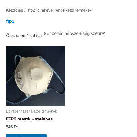
Kezdőlap
/ “ffp2” címkével rendelkező termékek
ffp2
Összesen 1 találat
Egyszer használatos termékek
FFP2 maszk – szelepes
545
Ft