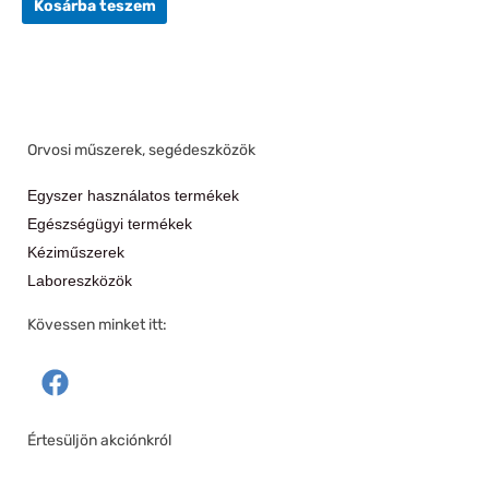
Kosárba teszem
Orvosi műszerek, segédeszközök
Egyszer használatos termékek
Egészségügyi termékek
Kéziműszerek
Laboreszközök
Kövessen minket itt:
F
a
c
Értesüljön akciónkról
e
b