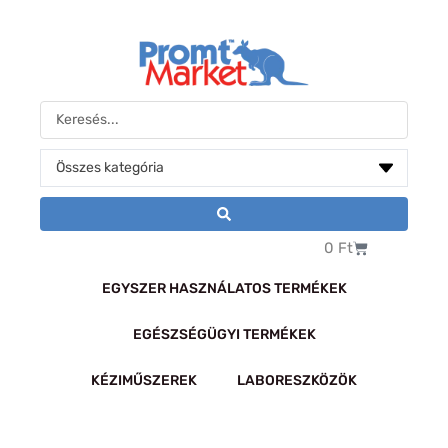
Skip
to
content
Search
...
Kosár
0
Ft
EGYSZER HASZNÁLATOS TERMÉKEK
EGÉSZSÉGÜGYI TERMÉKEK
KÉZIMŰSZEREK
LABORESZKÖZÖK