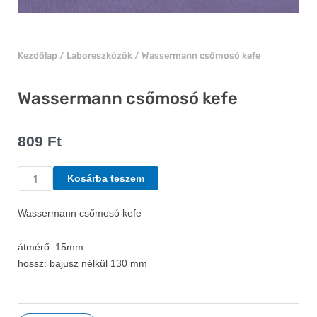
Kezdőlap
/
Laboreszközök
/ Wassermann csőmosó kefe
Wassermann csőmosó kefe
809
Ft
Wassermann
Kosárba teszem
csőmosó
kefe
Wassermann csőmosó kefe
mennyiség
átmérő: 15mm
hossz: bajusz nélkül 130 mm