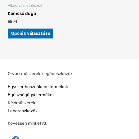
Állatorvosi eszközök
Kémcső dugó
66
Ft
Opciók választása
Orvosi műszerek, segédeszközök
Egyszer használatos termékek
Egészségügyi termékek
Kéziműszerek
Laboreszközök
Kövessen minket itt:
F