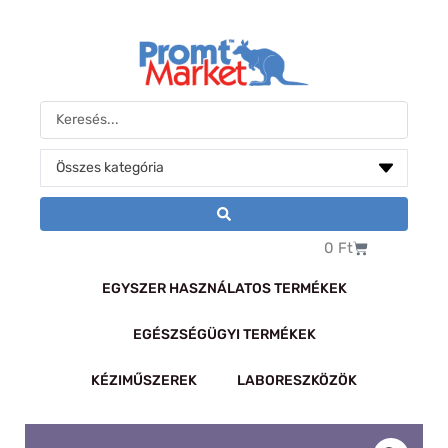
Skip
to
content
Search
...
Kosár
0
Ft
EGYSZER HASZNÁLATOS TERMÉKEK
EGÉSZSÉGÜGYI TERMÉKEK
KÉZIMŰSZEREK
LABORESZKÖZÖK