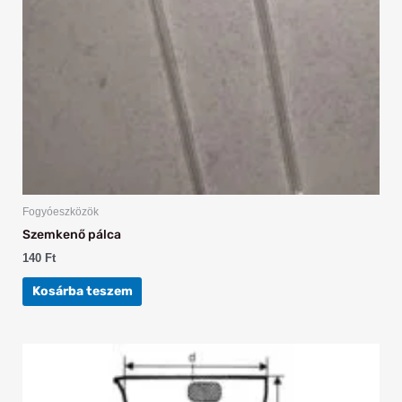
Fogyóeszközök
Szemkenő pálca
140
Ft
Kosárba teszem