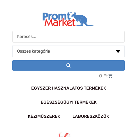
Skip
to
content
Search
...
Kosár
0
Ft
EGYSZER HASZNÁLATOS TERMÉKEK
EGÉSZSÉGÜGYI TERMÉKEK
KÉZIMŰSZEREK
LABORESZKÖZÖK