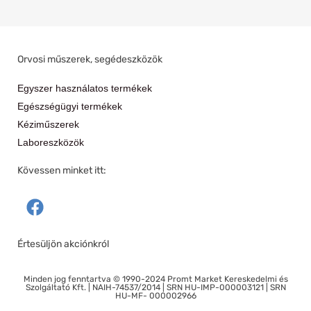
Orvosi műszerek, segédeszközök
Egyszer használatos termékek
Egészségügyi termékek
Kéziműszerek
Laboreszközök
Kövessen minket itt:
F
a
c
Értesüljön akciónkról
e
b
Minden jog fenntartva © 1990-2024 Promt Market Kereskedelmi és
o
Szolgáltató Kft. | NAIH-74537/2014 | SRN HU-IMP-000003121 | SRN
HU-MF- 000002966
o