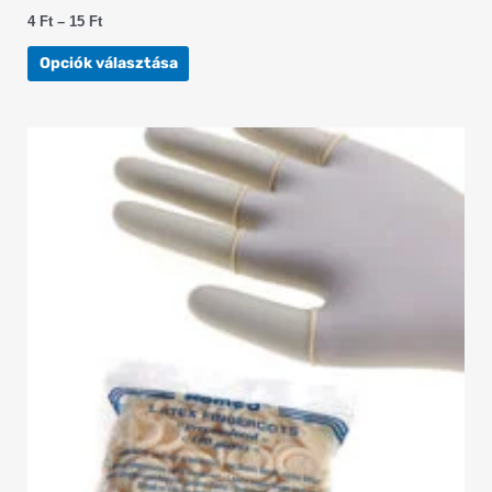
4
Ft
–
15
Ft
Opciók választása