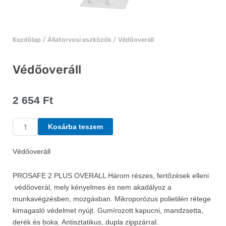
Kezdőlap
/
Állatorvosi eszközök
/ Védőoveráll
Védőoveráll
2 654
Ft
Védőoveráll
Kosárba teszem
mennyiség
Védőoveráll
PROSAFE 2 PLUS OVERALL Három részes, fertőzések elleni
védőoverál, mely kényelmes és nem akadályoz a
munkavégzésben, mozgásban. Mikroporózus polietilén rétege
kimagasló védelmet nyújt. Gumírozott kapucni, mandzsetta,
derék és boka. Antisztatikus, dupla zippzárral.