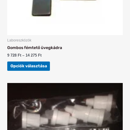
Laboreszközök
Gombos fémtető üvegkádra
9 728
Ft
–
14 275
Ft
Opciók választása