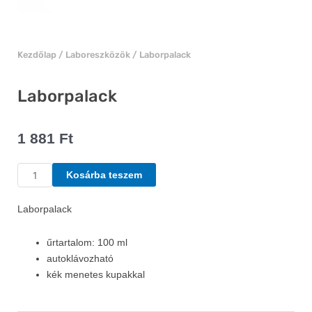
Kezdőlap
/
Laboreszközök
/ Laborpalack
Laborpalack
1 881
Ft
Laborpalack
Kosárba teszem
mennyiség
Laborpalack
űrtartalom: 100 ml
autoklávozható
kék menetes kupakkal