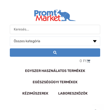
Skip
to
content
Search
...
Kosár
0
Ft
EGYSZER HASZNÁLATOS TERMÉKEK
EGÉSZSÉGÜGYI TERMÉKEK
KÉZIMŰSZEREK
LABORESZKÖZÖK