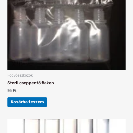
Fogyóeszközök
Steril cseppentő flakon
95
Ft
Kosárba teszem
Ártartomány:
Ennek
22 Ft
a
-