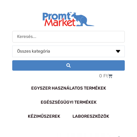
Skip
to
content
Search
...
Kosár
0
Ft
EGYSZER HASZNÁLATOS TERMÉKEK
EGÉSZSÉGÜGYI TERMÉKEK
KÉZIMŰSZEREK
LABORESZKÖZÖK