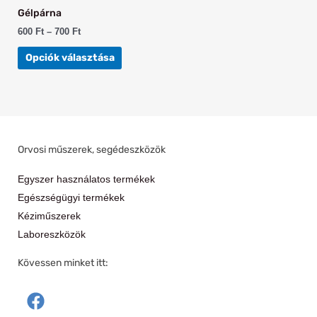
Gélpárna
600
Ft
–
700
Ft
Opciók választása
Orvosi műszerek, segédeszközök
Egyszer használatos termékek
Egészségügyi termékek
Kéziműszerek
Laboreszközök
Kövessen minket itt:
F
a