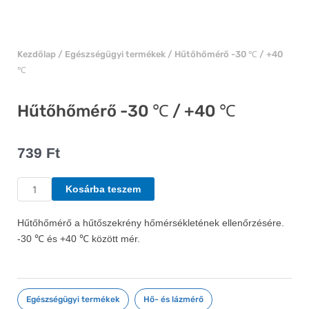
Kezdőlap
/
Egészségügyi termékek
/ Hűtőhőmérő -30 ℃ / +40
℃
Hűtőhőmérő -30 ℃ / +40 ℃
739
Ft
Hűtőhőmérő
Kosárba teszem
-30
℃
Hűtőhőmérő a hűtőszekrény hőmérsékletének ellenőrzésére.
/
-30 ℃ és +40 ℃ között mér.
+40
℃
mennyiség
Egészségügyi termékek
,
Hő- és lázmérő