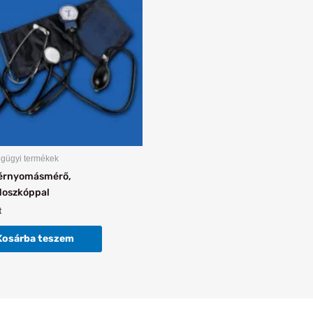
gügyi termékek
vérnyomásmérő,
doszkóppal
t
Kosárba teszem