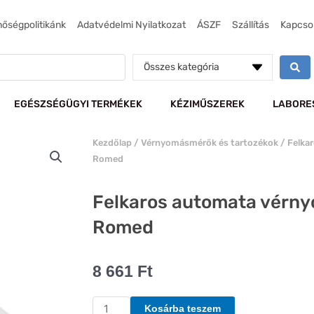
nőségpolitikánk
Adatvédelmi Nyilatkozat
ÁSZF
Szállítás
Kapcso
Összes kategória
EGÉSZSÉGÜGYI TERMÉKEK
KÉZIMŰSZEREK
LABORE
Kezdőlap
/
Vérnyomásmérők és tartozékok
/ Felka
Romed
Felkaros automata vérn
Romed
8 661
Ft
Felkaros
Kosárba teszem