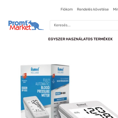
Skip
to
Fiókom
Rendelés követése
Mi
content
Search
...
EGYSZER HASZNÁLATOS TERMÉKEK