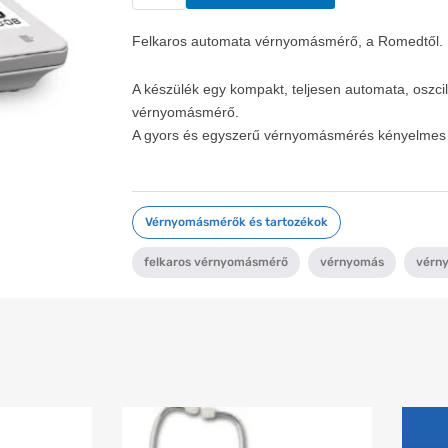
automata
vérnyomásmérő
Felkaros automata vérnyomásmérő, a Romedtől.
-
Romed
A készülék egy kompakt, teljesen automata, oszci
mennyiség
vérnyomásmérő.
A gyors és egyszerű vérnyomásmérés kényelmes h
Vérnyomásmérők és tartozékok
felkaros vérnyomásmérő
,
vérnyomás
,
vérn