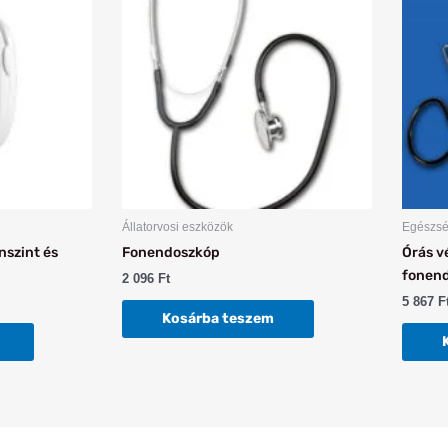
Állatorvosi eszközök
Egészsé
nszint és
Fonendoszkóp
Órás 
fonen
2 096
Ft
5 867
F
Kosárba teszem