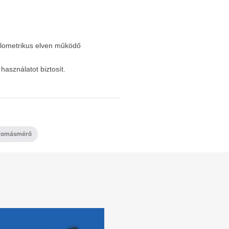
llometrikus elven működő
asználatot biztosít.
yomásmérő