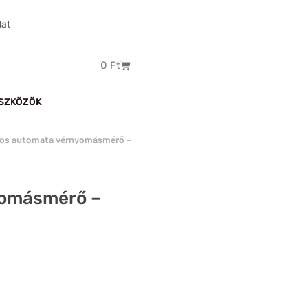
lat
Kosár
0
Ft
SZKÖZÖK
ros automata vérnyomásmérő –
yomásmérő –