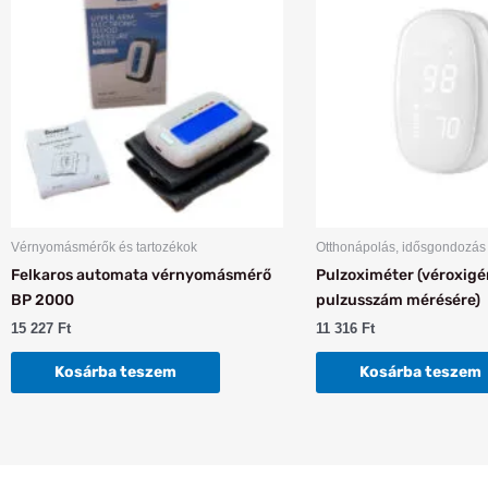
Vérnyomásmérők és tartozékok
Otthonápolás, idősgondozás
Felkaros automata vérnyomásmérő
Pulzoximéter (véroxigé
BP 2000
pulzusszám mérésére)
15 227
Ft
11 316
Ft
Kosárba teszem
Kosárba teszem